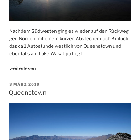
Nachdem Südwesten ging es wieder auf den Rückweg
gen Norden mit einem kurzen Abstecher nach Kinloch,
das ca 1 Autostunde westlich von Queenstown und
ebenfalls am Lake Wakatipu liegt.
„Kinloch
weiterlesen
/Routeburn
Track“
VERÖFFENTLICHT
3 MÄRZ 2019
AM
Queenstown