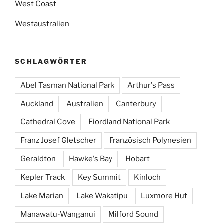
West Coast
Westaustralien
SCHLAGWÖRTER
Abel Tasman National Park
Arthur's Pass
Auckland
Australien
Canterbury
Cathedral Cove
Fiordland National Park
Franz Josef Gletscher
Französisch Polynesien
Geraldton
Hawke's Bay
Hobart
Kepler Track
Key Summit
Kinloch
Lake Marian
Lake Wakatipu
Luxmore Hut
Manawatu-Wanganui
Milford Sound