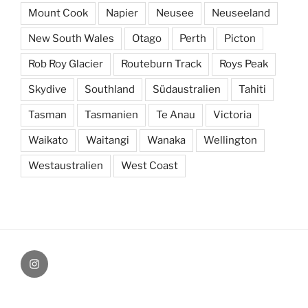
Mount Cook
Napier
Neusee
Neuseeland
New South Wales
Otago
Perth
Picton
Rob Roy Glacier
Routeburn Track
Roys Peak
Skydive
Southland
Südaustralien
Tahiti
Tasman
Tasmanien
Te Anau
Victoria
Waikato
Waitangi
Wanaka
Wellington
Westaustralien
West Coast
Instagram