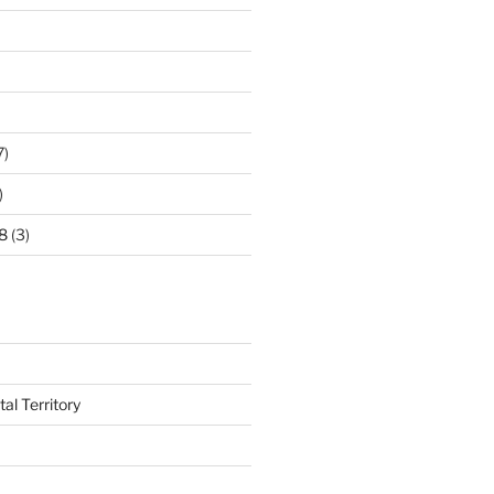
7)
)
8
(3)
al Territory