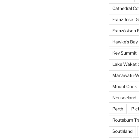
Cathedral Co
Franz Josef G
Französisch 
Hawke's Bay
Key Summit
Lake Wakati
Manawatu-W
Mount Cook
Neuseeland
Perth
Pic
Routeburn Tr
Southland