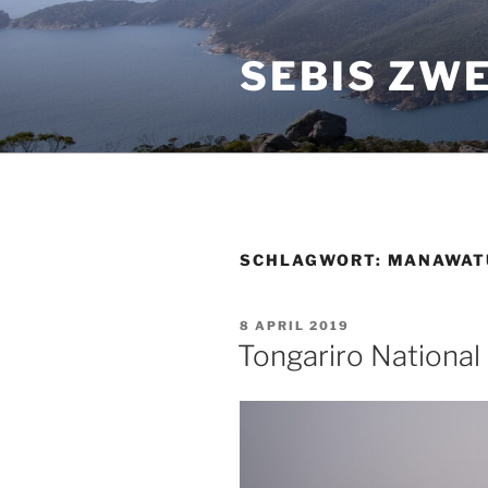
Zum
Inhalt
SEBIS ZWE
springen
SCHLAGWORT:
MANAWAT
VERÖFFENTLICHT
8 APRIL 2019
AM
Tongariro National