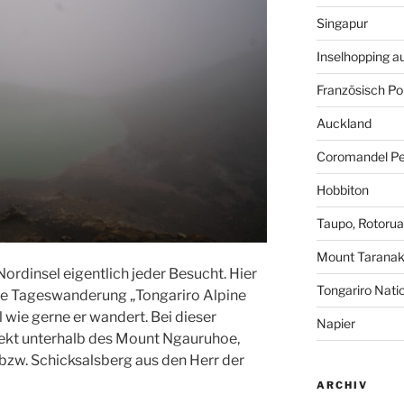
Singapur
Inselhopping auf
Französisch Po
Auckland
Coromandel Pe
Hobbiton
Taupo, Rotoru
Mount Taranak
Nordinsel eigentlich jeder Besucht. Hier
Tongariro Nati
te Tageswanderung „Tongariro Alpine
l wie gerne er wandert. Bei dieser
Napier
ekt unterhalb des Mount Ngauruhoe,
zw. Schicksalsberg aus den Herr der
ARCHIV