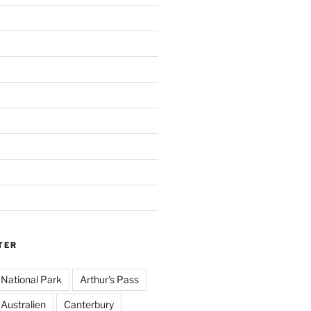
TER
National Park
Arthur's Pass
Australien
Canterbury