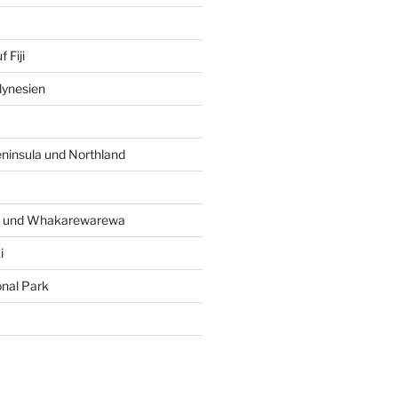
 Fiji
lynesien
ninsula und Northland
a und Whakarewarewa
i
onal Park