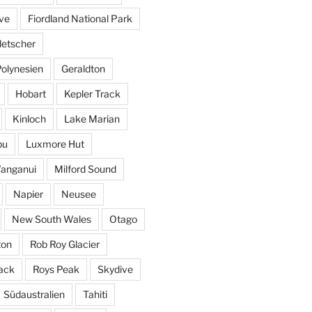
ve
Fiordland National Park
letscher
Polynesien
Geraldton
Hobart
Kepler Track
Kinloch
Lake Marian
pu
Luxmore Hut
anganui
Milford Sound
Napier
Neusee
New South Wales
Otago
ton
Rob Roy Glacier
ack
Roys Peak
Skydive
Südaustralien
Tahiti