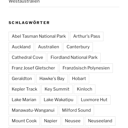
Westaustralien
SCHLAGWÖRTER
Abel Tasman National Park
Arthur's Pass
Auckland
Australien
Canterbury
Cathedral Cove
Fiordland National Park
Franz Josef Gletscher
Französisch Polynesien
Geraldton
Hawke's Bay
Hobart
Kepler Track
Key Summit
Kinloch
Lake Marian
Lake Wakatipu
Luxmore Hut
Manawatu-Wanganui
Milford Sound
Mount Cook
Napier
Neusee
Neuseeland