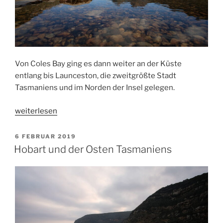
Von Coles Bay ging es dann weiter an der Küste
entlang bis Launceston, die zweitgrößte Stadt
Tasmaniens und im Norden der Insel gelegen.
„Launceston,
weiterlesen
Gradle
Mountain
VERÖFFENTLICHT
6 FEBRUAR 2019
AM
und
Hobart und der Osten Tasmaniens
Mount
Wellington“