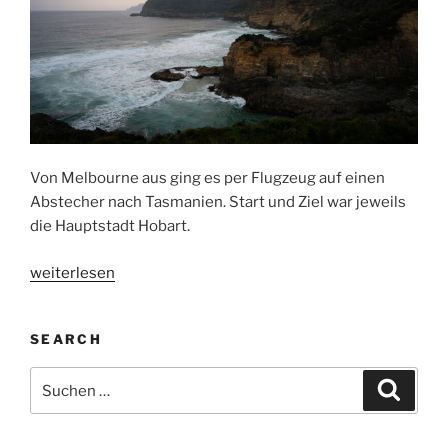
Von Melbourne aus ging es per Flugzeug auf einen
Abstecher nach Tasmanien. Start und Ziel war jeweils
die Hauptstadt Hobart.
„Hobart
weiterlesen
und
der
SEARCH
Osten
Tasmaniens“
Suchen
Suche
nach: