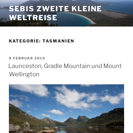
Zum
SEBIS ZWEITE KLEINE
Inhalt
WELTREISE
springen
KATEGORIE:
TASMANIEN
VERÖFFENTLICHT
9 FEBRUAR 2019
AM
Launceston, Gradle Mountain und Mount
Wellington