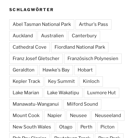
SCHLAGWÖRTER
Abel Tasman National Park
Arthur's Pass
Auckland
Australien
Canterbury
Cathedral Cove
Fiordland National Park
Franz Josef Gletscher
Französisch Polynesien
Geraldton
Hawke's Bay
Hobart
Kepler Track
Key Summit
Kinloch
Lake Marian
Lake Wakatipu
Luxmore Hut
Manawatu-Wanganui
Milford Sound
Mount Cook
Napier
Neusee
Neuseeland
New South Wales
Otago
Perth
Picton