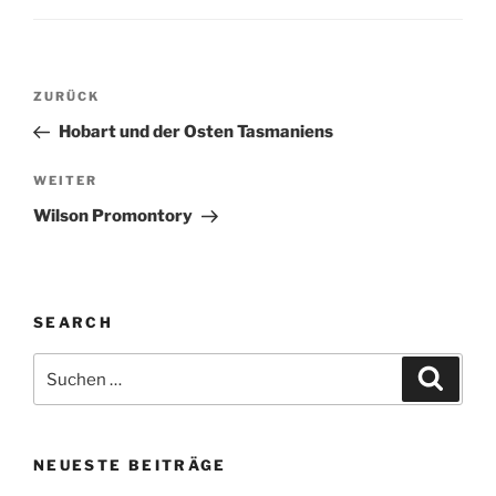
Beitragsnavigation
Vorheriger
ZURÜCK
Beitrag
Hobart und der Osten Tasmaniens
Nächster
WEITER
Beitrag
Wilson Promontory
SEARCH
Suchen
Suche
nach:
NEUESTE BEITRÄGE