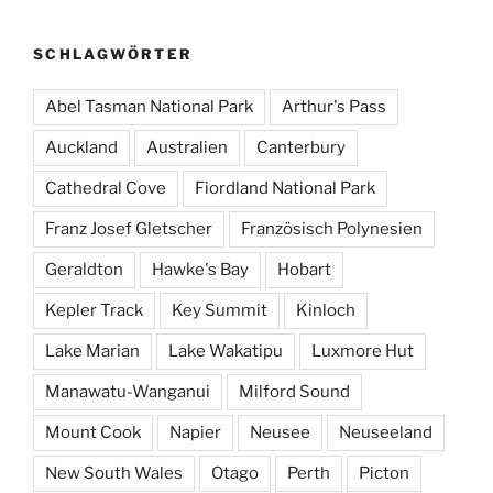
SCHLAGWÖRTER
Abel Tasman National Park
Arthur's Pass
Auckland
Australien
Canterbury
Cathedral Cove
Fiordland National Park
Franz Josef Gletscher
Französisch Polynesien
Geraldton
Hawke's Bay
Hobart
Kepler Track
Key Summit
Kinloch
Lake Marian
Lake Wakatipu
Luxmore Hut
Manawatu-Wanganui
Milford Sound
Mount Cook
Napier
Neusee
Neuseeland
New South Wales
Otago
Perth
Picton