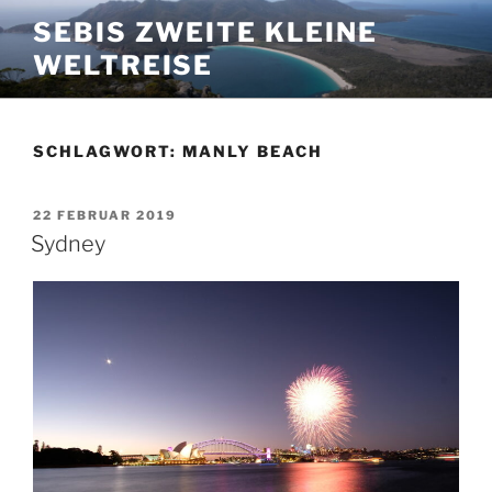
Zum
SEBIS ZWEITE KLEINE
Inhalt
WELTREISE
springen
SCHLAGWORT:
MANLY BEACH
VERÖFFENTLICHT
22 FEBRUAR 2019
AM
Sydney