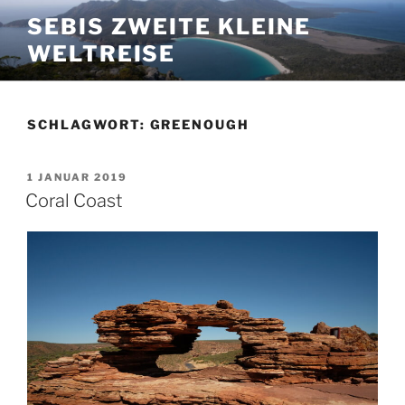
Zum
SEBIS ZWEITE KLEINE
Inhalt
WELTREISE
springen
SCHLAGWORT:
GREENOUGH
VERÖFFENTLICHT
1 JANUAR 2019
AM
Coral Coast