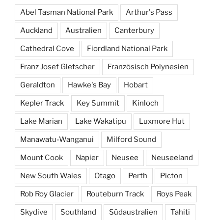
Abel Tasman National Park
Arthur's Pass
Auckland
Australien
Canterbury
Cathedral Cove
Fiordland National Park
Franz Josef Gletscher
Französisch Polynesien
Geraldton
Hawke's Bay
Hobart
Kepler Track
Key Summit
Kinloch
Lake Marian
Lake Wakatipu
Luxmore Hut
Manawatu-Wanganui
Milford Sound
Mount Cook
Napier
Neusee
Neuseeland
New South Wales
Otago
Perth
Picton
Rob Roy Glacier
Routeburn Track
Roys Peak
Skydive
Southland
Südaustralien
Tahiti