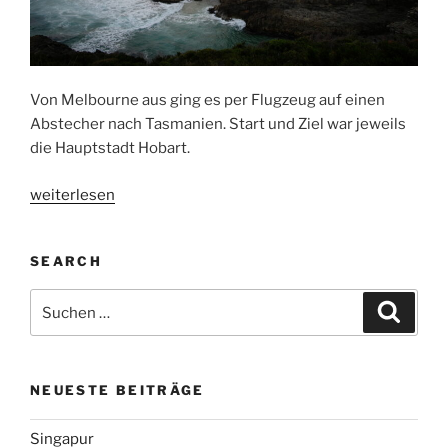
Von Melbourne aus ging es per Flugzeug auf einen
Abstecher nach Tasmanien. Start und Ziel war jeweils
die Hauptstadt Hobart.
„Hobart
weiterlesen
und
der
SEARCH
Osten
Tasmaniens“
Suchen
Suche
nach:
NEUESTE BEITRÄGE
Singapur