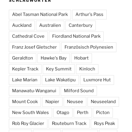
SCHLAGWÖRTER
Abel Tasman National Park
Arthur's Pass
Auckland
Australien
Canterbury
Cathedral Cove
Fiordland National Park
Franz Josef Gletscher
Französisch Polynesien
Geraldton
Hawke's Bay
Hobart
Kepler Track
Key Summit
Kinloch
Lake Marian
Lake Wakatipu
Luxmore Hut
Manawatu-Wanganui
Milford Sound
Mount Cook
Napier
Neusee
Neuseeland
New South Wales
Otago
Perth
Picton
Rob Roy Glacier
Routeburn Track
Roys Peak