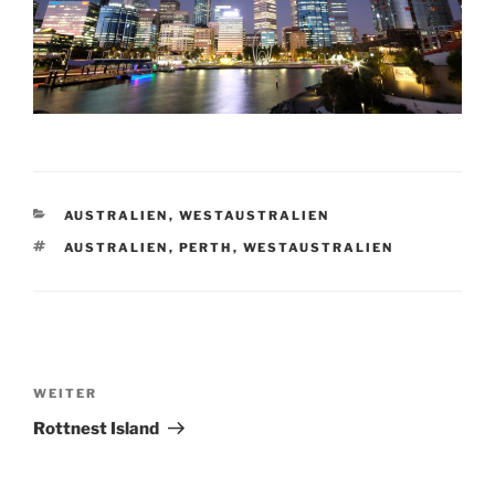
KATEGORIEN
AUSTRALIEN
,
WESTAUSTRALIEN
SCHLAGWÖRTER
AUSTRALIEN
,
PERTH
,
WESTAUSTRALIEN
Beitragsnavigation
Nächster
WEITER
Beitrag
Rottnest Island