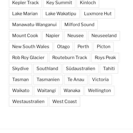
Kepler Track
Key Summit
Kinloch
Lake Marian
Lake Wakatipu
Luxmore Hut
Manawatu-Wanganui
Milford Sound
Mount Cook
Napier
Neusee
Neuseeland
New South Wales
Otago
Perth
Picton
Rob Roy Glacier
Routeburn Track
Roys Peak
Skydive
Southland
Südaustralien
Tahiti
Tasman
Tasmanien
Te Anau
Victoria
Waikato
Waitangi
Wanaka
Wellington
Westaustralien
West Coast