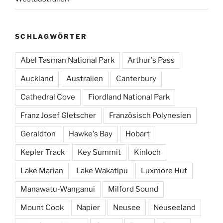
SCHLAGWÖRTER
Abel Tasman National Park
Arthur's Pass
Auckland
Australien
Canterbury
Cathedral Cove
Fiordland National Park
Franz Josef Gletscher
Französisch Polynesien
Geraldton
Hawke's Bay
Hobart
Kepler Track
Key Summit
Kinloch
Lake Marian
Lake Wakatipu
Luxmore Hut
Manawatu-Wanganui
Milford Sound
Mount Cook
Napier
Neusee
Neuseeland