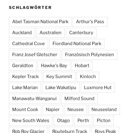
SCHLAGWÖRTER
Abel Tasman National Park
Arthur's Pass
Auckland
Australien
Canterbury
Cathedral Cove
Fiordland National Park
Franz Josef Gletscher
Französisch Polynesien
Geraldton
Hawke's Bay
Hobart
Kepler Track
Key Summit
Kinloch
Lake Marian
Lake Wakatipu
Luxmore Hut
Manawatu-Wanganui
Milford Sound
Mount Cook
Napier
Neusee
Neuseeland
New South Wales
Otago
Perth
Picton
Rob Roy Glacier
Routeburn Track
Roys Peak